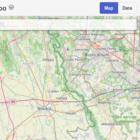
bo
Map
Data